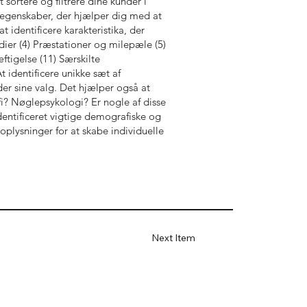
t sortere og filtrere dine kunder i
f egenskaber, der hjælper dig med at
t identificere karakteristika, der
dier (4) Præstationer og milepæle (5)
ftigelse (11) Særskilte
 identificere unikke sæt af
er sine valg. Det hjælper også at
i? Nøglepsykologi? Er nogle af disse
entificeret vigtige demografiske og
oplysninger for at skabe individuelle
Next Item