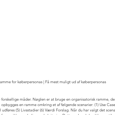
 ramme for køberpersonas | Få mest muligt ud af køberpersonas
orskellige måder. Nøglen er at bruge en organisatorisk ramme, der e
kal opbygges en ramme omkring et af følgende scenarier: (1) Use Case
l udføres (5) Livsstadier (6) Værdi Forslag. Når du har valgt det scena