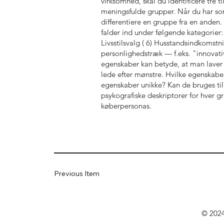
virksomhed, skal du identificere tre ti
meningsfulde grupper. Når du har sort
differentiere en gruppe fra en anden. 
falder ind under følgende kategorier:
Livsstilsvalg ( 6) Husstandsindkomstn
personlighedstræk — f.eks. "innovativ
egenskaber kan betyde, at man laver 
lede efter mønstre. Hvilke egenskabe
egenskaber unikke? Kan de bruges til
psykografiske deskriptorer for hver g
køberpersonas.
Previous Item
© 2024