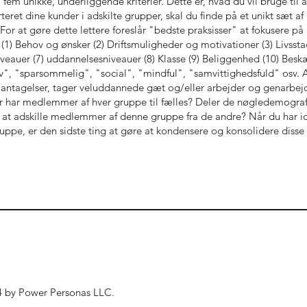
l fem unikke, underliggende kriterier. Dette er, hvad du vil bruge til a
eret dine kunder i adskilte grupper, skal du finde på et unikt sæt a
For at gøre dette lettere foreslår "bedste praksisser" at fokusere på a
 (1) Behov og ønsker (2) Driftsmuligheder og motivationer (3) Livssta
iveauer (7) uddannelsesniveauer (8) Klasse (9) Beliggenhed (10) Beskæ
", "sparsommelig", "social", "mindful", "samvittighedsfuld" osv. At
antagelser, tager veluddannede gæt og/eller arbejder og genarbejd
r har medlemmer af hver gruppe til fælles? Deler de nøgledemograf
 at adskille medlemmer af denne gruppe fra de andre? Når du har id
ruppe, er den sidste ting at gøre at kondensere og konsolidere disse 
 by Power Personas LLC.